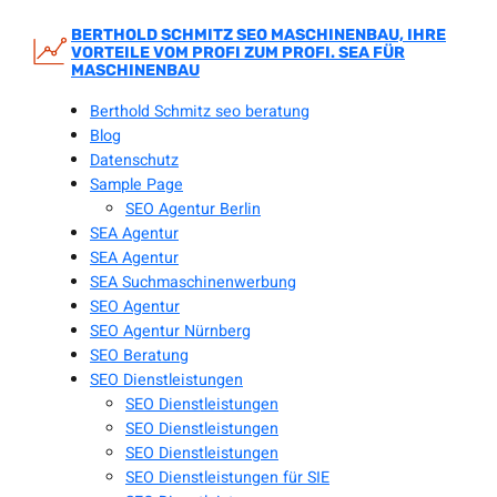
Zum
Inhalt
BERTHOLD SCHMITZ SEO MASCHINENBAU, IHRE
VORTEILE VOM PROFI ZUM PROFI. SEA FÜR
springen
MASCHINENBAU
Berthold Schmitz seo beratung
Blog
Datenschutz
Sample Page
SEO Agentur Berlin
SEA Agentur
SEA Agentur
SEA Suchmaschinenwerbung
SEO Agentur
SEO Agentur Nürnberg
SEO Beratung
SEO Dienstleistungen
SEO Dienstleistungen
SEO Dienstleistungen
SEO Dienstleistungen
SEO Dienstleistungen für SIE