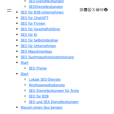
SEO-Dienstleistungen
SEODienstleistungen
Instagram
LinkedIn
WhatsApp
X
WordPres
E-Mail
Face
SEO für B2B-Unternehmen
SEO für ChatGPT
SEO für Firmen
SEO für Geschäftsführer
SEO für KI
SEO für Selbstständige
SEO für Unternehmen
SEO Maschinenbau
SEO Suchmaschinenoptimierung
Start
SEO Preise
Start
Lokale SEO-Dienste
Rechtsanwaltsdienste
SEO Dienstleistungen für Ärzte
SEO für B2B
SEO und SEA Dienstleistungen
Warum einen Seo berater