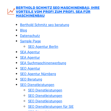
Zum
Inhalt
BERTHOLD SCHMITZ SEO MASCHINENBAU, IHRE
VORTEILE VOM PROFI ZUM PROFI. SEA FÜR
springen
MASCHINENBAU
Berthold Schmitz seo beratung
Blog
Datenschutz
Sample Page
SEO Agentur Berlin
SEA Agentur
SEA Agentur
SEA Suchmaschinenwerbung
SEO Agentur
SEO Agentur Nürnberg
SEO Beratung
SEO Dienstleistungen
SEO Dienstleistungen
SEO Dienstleistungen
SEO Dienstleistungen
SEO Dienstleistungen für SIE