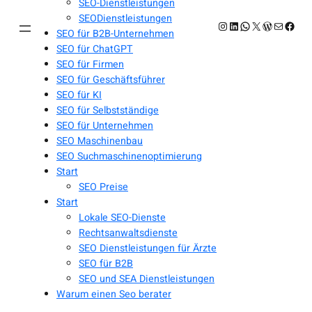
SEO-Dienstleistungen
SEODienstleistungen
Instagram
LinkedIn
WhatsApp
X
WordPres
E-Mail
Face
SEO für B2B-Unternehmen
SEO für ChatGPT
SEO für Firmen
SEO für Geschäftsführer
SEO für KI
SEO für Selbstständige
SEO für Unternehmen
SEO Maschinenbau
SEO Suchmaschinenoptimierung
Start
SEO Preise
Start
Lokale SEO-Dienste
Rechtsanwaltsdienste
SEO Dienstleistungen für Ärzte
SEO für B2B
SEO und SEA Dienstleistungen
Warum einen Seo berater