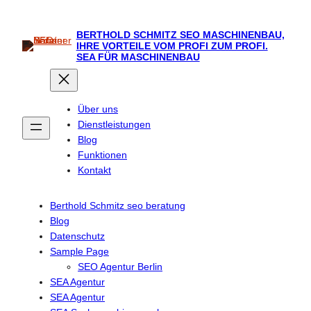
Zum
Inhalt
BERTHOLD SCHMITZ SEO MASCHINENBAU,
springen
IHRE VORTEILE VOM PROFI ZUM PROFI.
SEA FÜR MASCHINENBAU
Über uns
Dienstleistungen
Blog
Funktionen
Kontakt
Berthold Schmitz seo beratung
Blog
Datenschutz
Sample Page
SEO Agentur Berlin
SEA Agentur
SEA Agentur