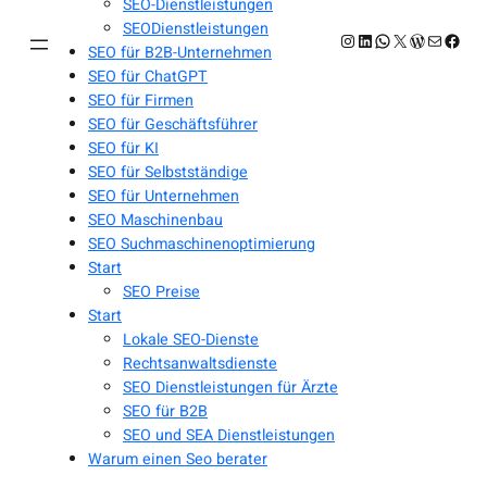
SEO-Dienstleistungen
SEODienstleistungen
Instagram
LinkedIn
WhatsApp
X
WordPres
E-Mail
Face
SEO für B2B-Unternehmen
SEO für ChatGPT
SEO für Firmen
SEO für Geschäftsführer
SEO für KI
SEO für Selbstständige
SEO für Unternehmen
SEO Maschinenbau
SEO Suchmaschinenoptimierung
Start
SEO Preise
Start
Lokale SEO-Dienste
Rechtsanwaltsdienste
SEO Dienstleistungen für Ärzte
SEO für B2B
SEO und SEA Dienstleistungen
Warum einen Seo berater