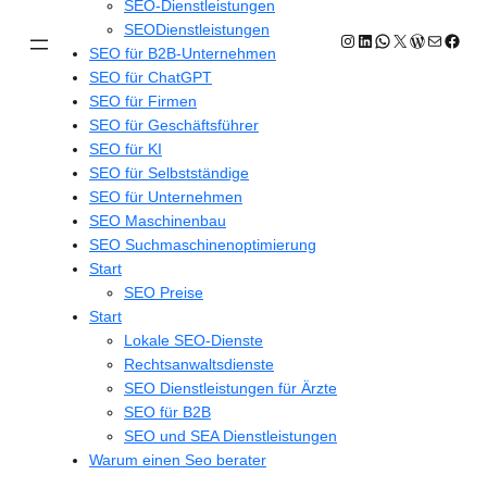
SEO-Dienstleistungen
SEODienstleistungen
Instagram
LinkedIn
WhatsApp
X
WordPres
E-Mail
Face
SEO für B2B-Unternehmen
SEO für ChatGPT
SEO für Firmen
SEO für Geschäftsführer
SEO für KI
SEO für Selbstständige
SEO für Unternehmen
SEO Maschinenbau
SEO Suchmaschinenoptimierung
Start
SEO Preise
Start
Lokale SEO-Dienste
Rechtsanwaltsdienste
SEO Dienstleistungen für Ärzte
SEO für B2B
SEO und SEA Dienstleistungen
Warum einen Seo berater