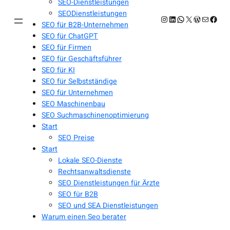
SEO-Dienstleistungen
SEODienstleistungen
Instagram
LinkedIn
WhatsApp
X
WordPres
E-Mail
Face
SEO für B2B-Unternehmen
SEO für ChatGPT
SEO für Firmen
SEO für Geschäftsführer
SEO für KI
SEO für Selbstständige
SEO für Unternehmen
SEO Maschinenbau
SEO Suchmaschinenoptimierung
Start
SEO Preise
Start
Lokale SEO-Dienste
Rechtsanwaltsdienste
SEO Dienstleistungen für Ärzte
SEO für B2B
SEO und SEA Dienstleistungen
Warum einen Seo berater