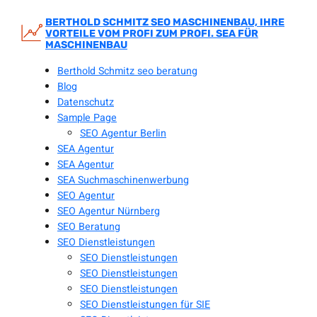
Zum
Inhalt
BERTHOLD SCHMITZ SEO MASCHINENBAU, IHRE
VORTEILE VOM PROFI ZUM PROFI. SEA FÜR
springen
MASCHINENBAU
Berthold Schmitz seo beratung
Blog
Datenschutz
Sample Page
SEO Agentur Berlin
SEA Agentur
SEA Agentur
SEA Suchmaschinenwerbung
SEO Agentur
SEO Agentur Nürnberg
SEO Beratung
SEO Dienstleistungen
SEO Dienstleistungen
SEO Dienstleistungen
SEO Dienstleistungen
SEO Dienstleistungen für SIE