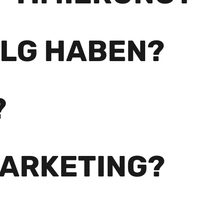
OLG HABEN?
?
MARKETING?