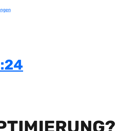
ungen
:24
PTIMIERUNG?