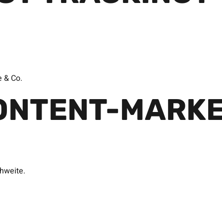
e & Co.
ONTENT-MARKE
hweite.