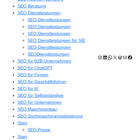
SEO Beratung
SEO Dienstleistungen
SEO Dienstleistungen
SEO Dienstleistungen
SEO Dienstleistungen
SEO Dienstleistungen für SIE
SEO-Dienstleistungen
SEODienstleistungen
Instagram
LinkedIn
WhatsApp
X
WordPres
E-Mail
Face
SEO für B2B-Unternehmen
SEO für ChatGPT
SEO für Firmen
SEO für Geschäftsführer
SEO für KI
SEO für Selbstständige
SEO für Unternehmen
SEO Maschinenbau
SEO Suchmaschinenoptimierung
Start
SEO Preise
Start