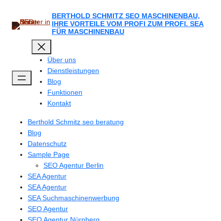
Zum
Inhalt
BERTHOLD SCHMITZ SEO MASCHINENBAU,
IHRE VORTEILE VOM PROFI ZUM PROFI. SEA
springen
FÜR MASCHINENBAU
Über uns
Dienstleistungen
Blog
Funktionen
Kontakt
Berthold Schmitz seo beratung
Blog
Datenschutz
Sample Page
SEO Agentur Berlin
SEA Agentur
SEA Agentur
SEA Suchmaschinenwerbung
SEO Agentur
SEO Agentur Nürnberg