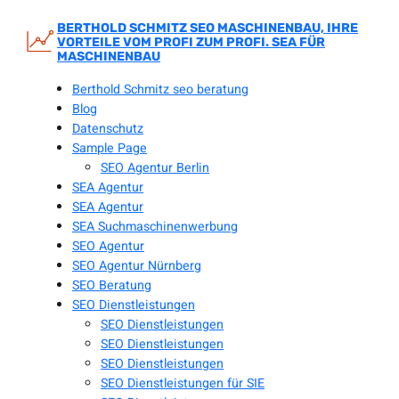
Zum
Inhalt
BERTHOLD SCHMITZ SEO MASCHINENBAU, IHRE
VORTEILE VOM PROFI ZUM PROFI. SEA FÜR
springen
MASCHINENBAU
Berthold Schmitz seo beratung
Blog
Datenschutz
Sample Page
SEO Agentur Berlin
SEA Agentur
SEA Agentur
SEA Suchmaschinenwerbung
SEO Agentur
SEO Agentur Nürnberg
SEO Beratung
SEO Dienstleistungen
SEO Dienstleistungen
SEO Dienstleistungen
SEO Dienstleistungen
SEO Dienstleistungen für SIE