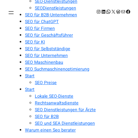
SEO-Dienstleistungen
SEODienstleistungen
Instagram
LinkedIn
WhatsApp
X
WordPres
E-Mail
Face
SEO für B2B-Unternehmen
SEO für ChatGPT
SEO für Firmen
SEO für Geschäftsführer
SEO für KI
SEO für Selbstständige
SEO für Unternehmen
SEO Maschinenbau
SEO Suchmaschinenoptimierung
Start
SEO Preise
Start
Lokale SEO-Dienste
Rechtsanwaltsdienste
SEO Dienstleistungen für Ärzte
SEO für B2B
SEO und SEA Dienstleistungen
Warum einen Seo berater