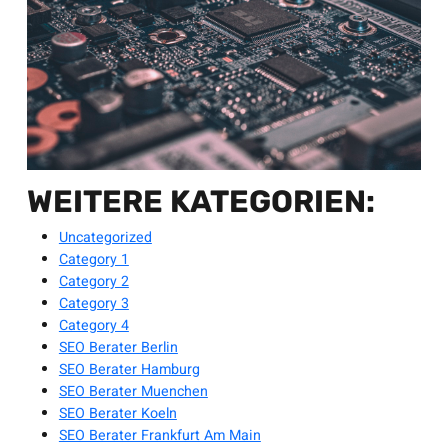
WEITERE KATEGORIEN:
Uncategorized
Category 1
Category 2
Category 3
Category 4
SEO Berater Berlin
SEO Berater Hamburg
SEO Berater Muenchen
SEO Berater Koeln
SEO Berater Frankfurt Am Main