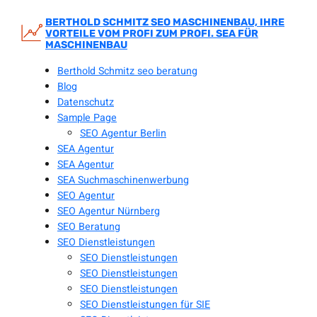
Zum
Inhalt
BERTHOLD SCHMITZ SEO MASCHINENBAU, IHRE
VORTEILE VOM PROFI ZUM PROFI. SEA FÜR
springen
MASCHINENBAU
Berthold Schmitz seo beratung
Blog
Datenschutz
Sample Page
SEO Agentur Berlin
SEA Agentur
SEA Agentur
SEA Suchmaschinenwerbung
SEO Agentur
SEO Agentur Nürnberg
SEO Beratung
SEO Dienstleistungen
SEO Dienstleistungen
SEO Dienstleistungen
SEO Dienstleistungen
SEO Dienstleistungen für SIE