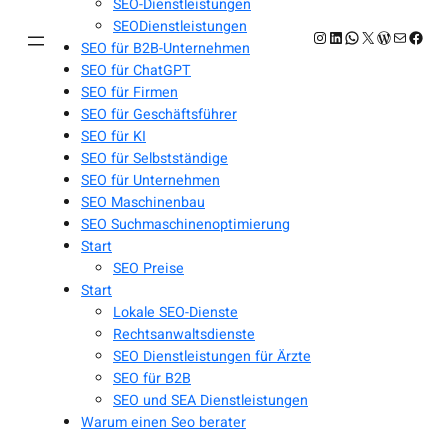
SEO-Dienstleistungen
SEODienstleistungen
Instagram
LinkedIn
WhatsApp
X
WordPres
E-Mail
Face
SEO für B2B-Unternehmen
SEO für ChatGPT
SEO für Firmen
SEO für Geschäftsführer
SEO für KI
SEO für Selbstständige
SEO für Unternehmen
SEO Maschinenbau
SEO Suchmaschinenoptimierung
Start
SEO Preise
Start
Lokale SEO-Dienste
Rechtsanwaltsdienste
SEO Dienstleistungen für Ärzte
SEO für B2B
SEO und SEA Dienstleistungen
Warum einen Seo berater