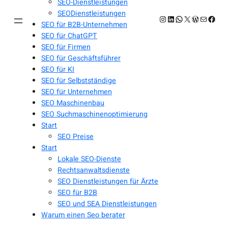
SEO-Dienstleistungen
SEODienstleistungen
Instagram
LinkedIn
WhatsApp
X
WordPres
E-Mail
Face
SEO für B2B-Unternehmen
SEO für ChatGPT
SEO für Firmen
SEO für Geschäftsführer
SEO für KI
SEO für Selbstständige
SEO für Unternehmen
SEO Maschinenbau
SEO Suchmaschinenoptimierung
Start
SEO Preise
Start
Lokale SEO-Dienste
Rechtsanwaltsdienste
SEO Dienstleistungen für Ärzte
SEO für B2B
SEO und SEA Dienstleistungen
Warum einen Seo berater