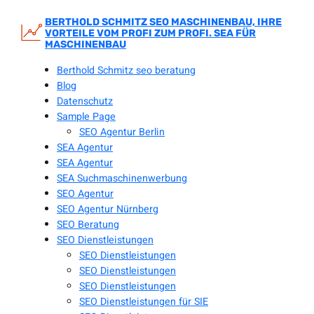
Zum
Inhalt
BERTHOLD SCHMITZ SEO MASCHINENBAU, IHRE
VORTEILE VOM PROFI ZUM PROFI. SEA FÜR
springen
MASCHINENBAU
Berthold Schmitz seo beratung
Blog
Datenschutz
Sample Page
SEO Agentur Berlin
SEA Agentur
SEA Agentur
SEA Suchmaschinenwerbung
SEO Agentur
SEO Agentur Nürnberg
SEO Beratung
SEO Dienstleistungen
SEO Dienstleistungen
SEO Dienstleistungen
SEO Dienstleistungen
SEO Dienstleistungen für SIE