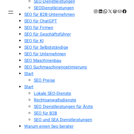
SEO-Dienstleistungen
SEODienstleistungen
Instagram
LinkedIn
WhatsApp
X
WordPres
E-Mail
Face
SEO für B2B-Unternehmen
SEO für ChatGPT
SEO für Firmen
SEO für Geschäftsführer
SEO für KI
SEO für Selbstständige
SEO für Unternehmen
SEO Maschinenbau
SEO Suchmaschinenoptimierung
Start
SEO Preise
Start
Lokale SEO-Dienste
Rechtsanwaltsdienste
SEO Dienstleistungen für Ärzte
SEO für B2B
SEO und SEA Dienstleistungen
Warum einen Seo berater