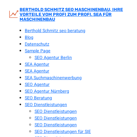
Zum
Inhalt
BERTHOLD SCHMITZ SEO MASCHINENBAU, IHRE
VORTEILE VOM PROFI ZUM PROFI. SEA FÜR
springen
MASCHINENBAU
Berthold Schmitz seo beratung
Blog
Datenschutz
Sample Page
SEO Agentur Berlin
SEA Agentur
SEA Agentur
SEA Suchmaschinenwerbung
SEO Agentur
SEO Agentur Nürnberg
SEO Beratung
SEO Dienstleistungen
SEO Dienstleistungen
SEO Dienstleistungen
SEO Dienstleistungen
SEO Dienstleistungen für SIE