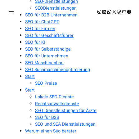
SEO-Dienstleistungen
SEODienstleistungen
Instagram
LinkedIn
WhatsApp
X
WordPres
E-Mail
Face
SEO für B2B-Unternehmen
SEO für ChatGPT
SEO für Firmen
SEO für Geschäftsführer
SEO für KI
SEO für Selbstständige
SEO für Unternehmen
SEO Maschinenbau
SEO Suchmaschinenoptimierung
Start
SEO Preise
Start
Lokale SEO-Dienste
Rechtsanwaltsdienste
SEO Dienstleistungen für Ärzte
SEO für B2B
SEO und SEA Dienstleistungen
Warum einen Seo berater