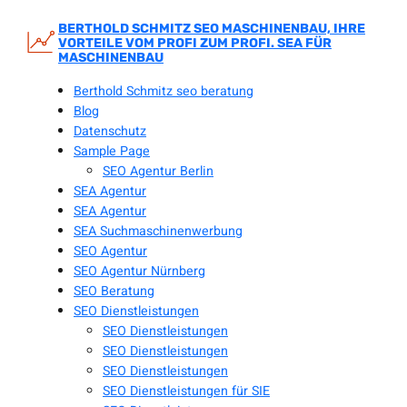
Zum
Inhalt
BERTHOLD SCHMITZ SEO MASCHINENBAU, IHRE
VORTEILE VOM PROFI ZUM PROFI. SEA FÜR
springen
MASCHINENBAU
Berthold Schmitz seo beratung
Blog
Datenschutz
Sample Page
SEO Agentur Berlin
SEA Agentur
SEA Agentur
SEA Suchmaschinenwerbung
SEO Agentur
SEO Agentur Nürnberg
SEO Beratung
SEO Dienstleistungen
SEO Dienstleistungen
SEO Dienstleistungen
SEO Dienstleistungen
SEO Dienstleistungen für SIE