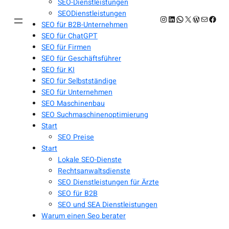
SEO-Dienstleistungen
SEODienstleistungen
Instagram
LinkedIn
WhatsApp
X
WordPres
E-Mail
Face
SEO für B2B-Unternehmen
SEO für ChatGPT
SEO für Firmen
SEO für Geschäftsführer
SEO für KI
SEO für Selbstständige
SEO für Unternehmen
SEO Maschinenbau
SEO Suchmaschinenoptimierung
Start
SEO Preise
Start
Lokale SEO-Dienste
Rechtsanwaltsdienste
SEO Dienstleistungen für Ärzte
SEO für B2B
SEO und SEA Dienstleistungen
Warum einen Seo berater