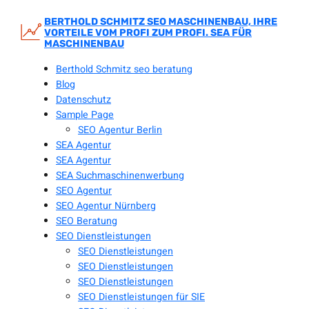
Zum
Inhalt
BERTHOLD SCHMITZ SEO MASCHINENBAU, IHRE
VORTEILE VOM PROFI ZUM PROFI. SEA FÜR
springen
MASCHINENBAU
Berthold Schmitz seo beratung
Blog
Datenschutz
Sample Page
SEO Agentur Berlin
SEA Agentur
SEA Agentur
SEA Suchmaschinenwerbung
SEO Agentur
SEO Agentur Nürnberg
SEO Beratung
SEO Dienstleistungen
SEO Dienstleistungen
SEO Dienstleistungen
SEO Dienstleistungen
SEO Dienstleistungen für SIE