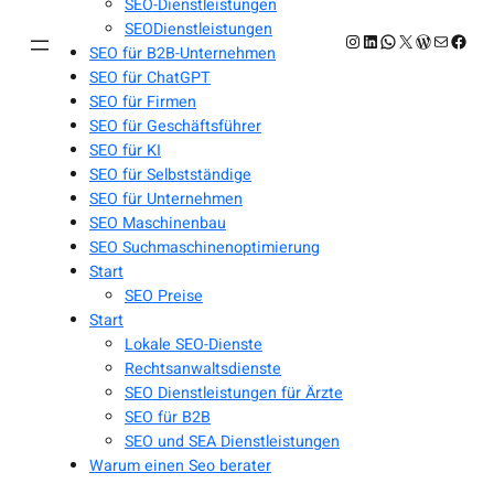
SEO-Dienstleistungen
SEODienstleistungen
Instagram
LinkedIn
WhatsApp
X
WordPres
E-Mail
Face
SEO für B2B-Unternehmen
SEO für ChatGPT
SEO für Firmen
SEO für Geschäftsführer
SEO für KI
SEO für Selbstständige
SEO für Unternehmen
SEO Maschinenbau
SEO Suchmaschinenoptimierung
Start
SEO Preise
Start
Lokale SEO-Dienste
Rechtsanwaltsdienste
SEO Dienstleistungen für Ärzte
SEO für B2B
SEO und SEA Dienstleistungen
Warum einen Seo berater