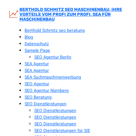
Zum
Inhalt
BERTHOLD SCHMITZ SEO MASCHINENBAU, IHRE
VORTEILE VOM PROFI ZUM PROFI. SEA FÜR
springen
MASCHINENBAU
Berthold Schmitz seo beratung
Blog
Datenschutz
Sample Page
SEO Agentur Berlin
SEA Agentur
SEA Agentur
SEA Suchmaschinenwerbung
SEO Agentur
SEO Agentur Nürnberg
SEO Beratung
SEO Dienstleistungen
SEO Dienstleistungen
SEO Dienstleistungen
SEO Dienstleistungen
SEO Dienstleistungen für SIE