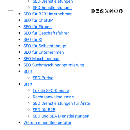
SEO-Dienstleistungen
SEODienstleistungen
Instagram
LinkedIn
WhatsApp
X
WordPres
E-Mail
Face
SEO für B2B-Unternehmen
SEO für ChatGPT
SEO für Firmen
SEO für Geschäftsführer
SEO für KI
SEO für Selbstständige
SEO für Unternehmen
SEO Maschinenbau
SEO Suchmaschinenoptimierung
Start
SEO Preise
Start
Lokale SEO-Dienste
Rechtsanwaltsdienste
SEO Dienstleistungen für Ärzte
SEO für B2B
SEO und SEA Dienstleistungen
Warum einen Seo berater