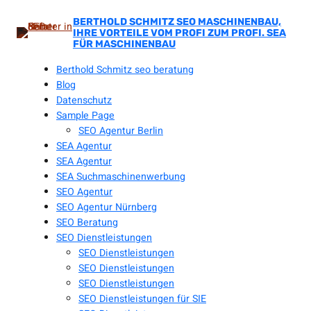
Zum
Inhalt
BERTHOLD SCHMITZ SEO MASCHINENBAU,
IHRE VORTEILE VOM PROFI ZUM PROFI. SEA
springen
FÜR MASCHINENBAU
Berthold Schmitz seo beratung
Blog
Datenschutz
Sample Page
SEO Agentur Berlin
SEA Agentur
SEA Agentur
SEA Suchmaschinenwerbung
SEO Agentur
SEO Agentur Nürnberg
SEO Beratung
SEO Dienstleistungen
SEO Dienstleistungen
SEO Dienstleistungen
SEO Dienstleistungen
SEO Dienstleistungen für SIE