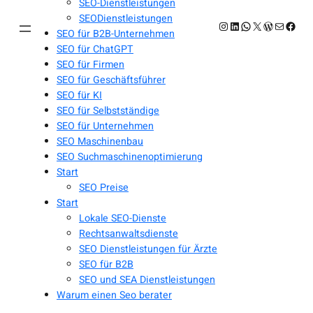
SEO-Dienstleistungen
SEODienstleistungen
Instagram
LinkedIn
WhatsApp
X
WordPres
E-Mail
Face
SEO für B2B-Unternehmen
SEO für ChatGPT
SEO für Firmen
SEO für Geschäftsführer
SEO für KI
SEO für Selbstständige
SEO für Unternehmen
SEO Maschinenbau
SEO Suchmaschinenoptimierung
Start
SEO Preise
Start
Lokale SEO-Dienste
Rechtsanwaltsdienste
SEO Dienstleistungen für Ärzte
SEO für B2B
SEO und SEA Dienstleistungen
Warum einen Seo berater