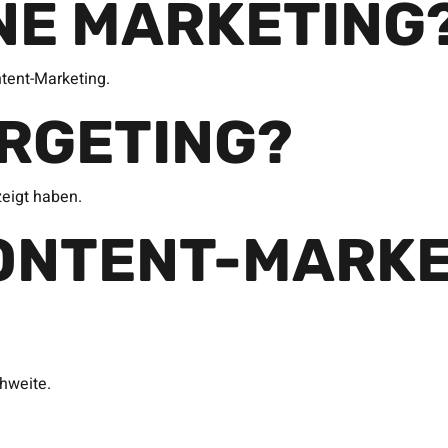
INE MARKETING
tent-Marketing.
ARGETING?
zeigt haben.
ONTENT-MARKE
hweite.