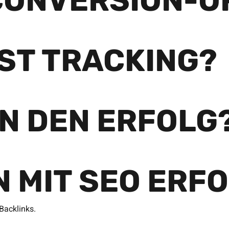
CONVERSION-O
IST TRACKING?
AN DEN ERFOLG
N MIT SEO ERF
Backlinks.