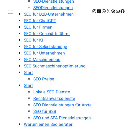
SEO-Dienstleistungen
SEODienstleistungen
Instagram
LinkedIn
WhatsApp
X
WordPres
E-Mail
Face
SEO für B2B-Unternehmen
SEO für ChatGPT
SEO für Firmen
SEO für Geschäftsführer
SEO für KI
SEO für Selbstständige
SEO für Unternehmen
SEO Maschinenbau
SEO Suchmaschinenoptimierung
Start
SEO Preise
Start
Lokale SEO-Dienste
Rechtsanwaltsdienste
SEO Dienstleistungen für Ärzte
SEO für B2B
SEO und SEA Dienstleistungen
Warum einen Seo berater