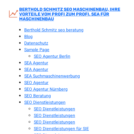
Zum
Inhalt
BERTHOLD SCHMITZ SEO MASCHINENBAU, IHRE
VORTEILE VOM PROFI ZUM PROFI. SEA FÜR
springen
MASCHINENBAU
Berthold Schmitz seo beratung
Blog
Datenschutz
Sample Page
SEO Agentur Berlin
SEA Agentur
SEA Agentur
SEA Suchmaschinenwerbung
SEO Agentur
SEO Agentur Nürnberg
SEO Beratung
SEO Dienstleistungen
SEO Dienstleistungen
SEO Dienstleistungen
SEO Dienstleistungen
SEO Dienstleistungen für SIE