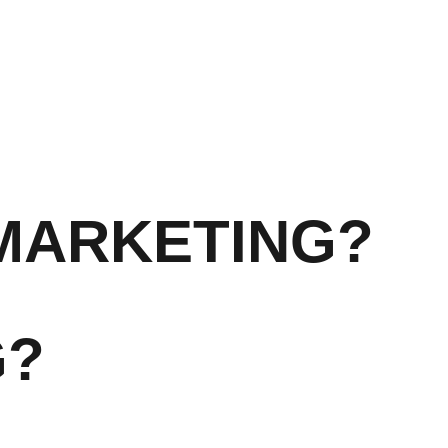
MARKETING?
G?