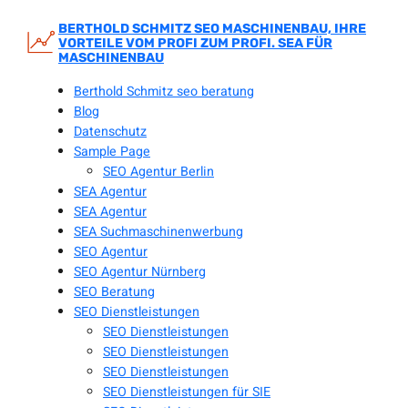
Zum
Inhalt
BERTHOLD SCHMITZ SEO MASCHINENBAU, IHRE
VORTEILE VOM PROFI ZUM PROFI. SEA FÜR
springen
MASCHINENBAU
Berthold Schmitz seo beratung
Blog
Datenschutz
Sample Page
SEO Agentur Berlin
SEA Agentur
SEA Agentur
SEA Suchmaschinenwerbung
SEO Agentur
SEO Agentur Nürnberg
SEO Beratung
SEO Dienstleistungen
SEO Dienstleistungen
SEO Dienstleistungen
SEO Dienstleistungen
SEO Dienstleistungen für SIE