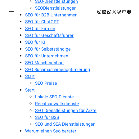
SEO-Dienstleistungen
SEODienstleistungen
Instagram
LinkedIn
WhatsApp
X
WordPres
E-Mail
Face
SEO für B2B-Unternehmen
SEO für ChatGPT
SEO für Firmen
SEO für Geschäftsführer
SEO für KI
SEO für Selbstständige
SEO für Unternehmen
SEO Maschinenbau
SEO Suchmaschinenoptimierung
Start
SEO Preise
Start
Lokale SEO-Dienste
Rechtsanwaltsdienste
SEO Dienstleistungen für Ärzte
SEO für B2B
SEO und SEA Dienstleistungen
Warum einen Seo berater