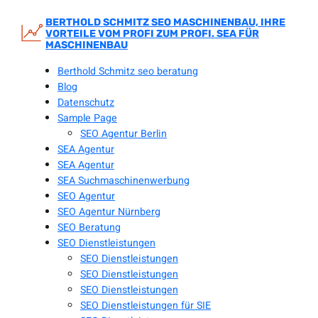
Zum
Inhalt
BERTHOLD SCHMITZ SEO MASCHINENBAU, IHRE
VORTEILE VOM PROFI ZUM PROFI. SEA FÜR
springen
MASCHINENBAU
Berthold Schmitz seo beratung
Blog
Datenschutz
Sample Page
SEO Agentur Berlin
SEA Agentur
SEA Agentur
SEA Suchmaschinenwerbung
SEO Agentur
SEO Agentur Nürnberg
SEO Beratung
SEO Dienstleistungen
SEO Dienstleistungen
SEO Dienstleistungen
SEO Dienstleistungen
SEO Dienstleistungen für SIE