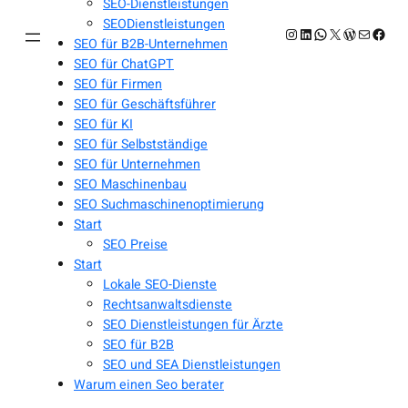
SEO-Dienstleistungen
SEODienstleistungen
Instagram
LinkedIn
WhatsApp
X
WordPres
E-Mail
Face
SEO für B2B-Unternehmen
SEO für ChatGPT
SEO für Firmen
SEO für Geschäftsführer
SEO für KI
SEO für Selbstständige
SEO für Unternehmen
SEO Maschinenbau
SEO Suchmaschinenoptimierung
Start
SEO Preise
Start
Lokale SEO-Dienste
Rechtsanwaltsdienste
SEO Dienstleistungen für Ärzte
SEO für B2B
SEO und SEA Dienstleistungen
Warum einen Seo berater