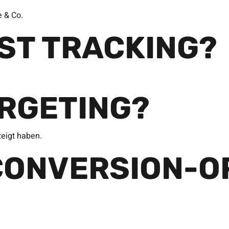
e & Co.
IST TRACKING?
ARGETING?
zeigt haben.
CONVERSION-O