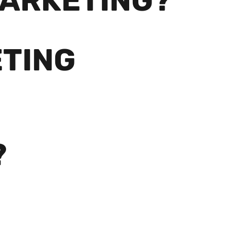
MARKETING?
TING
?