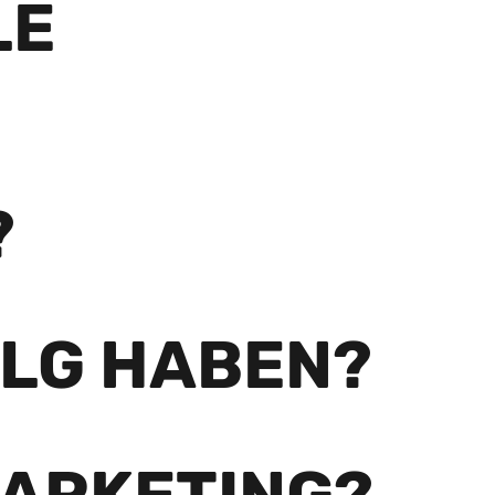
LE
?
OLG HABEN?