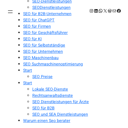
SEO-Dienstleistungen
SEODienstleistungen
Instagram
LinkedIn
WhatsApp
X
WordPres
E-Mail
Face
SEO für B2B-Unternehmen
SEO für ChatGPT
SEO für Firmen
SEO für Geschäftsführer
SEO für KI
SEO für Selbstständige
SEO für Unternehmen
SEO Maschinenbau
SEO Suchmaschinenoptimierung
Start
SEO Preise
Start
Lokale SEO-Dienste
Rechtsanwaltsdienste
SEO Dienstleistungen für Ärzte
SEO für B2B
SEO und SEA Dienstleistungen
Warum einen Seo berater