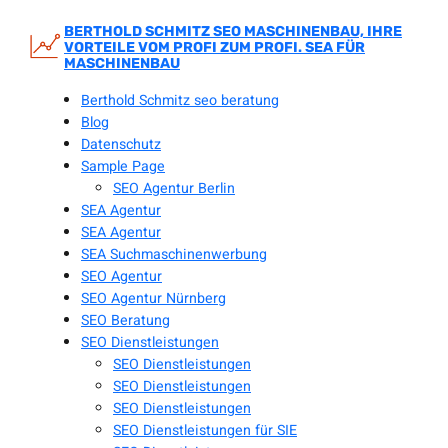
Zum
Inhalt
BERTHOLD SCHMITZ SEO MASCHINENBAU, IHRE
VORTEILE VOM PROFI ZUM PROFI. SEA FÜR
springen
MASCHINENBAU
Berthold Schmitz seo beratung
Blog
Datenschutz
Sample Page
SEO Agentur Berlin
SEA Agentur
SEA Agentur
SEA Suchmaschinenwerbung
SEO Agentur
SEO Agentur Nürnberg
SEO Beratung
SEO Dienstleistungen
SEO Dienstleistungen
SEO Dienstleistungen
SEO Dienstleistungen
SEO Dienstleistungen für SIE