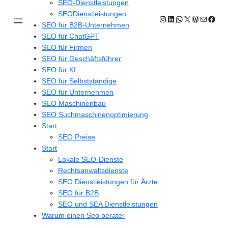
SEO-Dienstleistungen
SEODienstleistungen
Instagram
LinkedIn
WhatsApp
X
WordPres
E-Mail
Face
SEO für B2B-Unternehmen
SEO für ChatGPT
SEO für Firmen
SEO für Geschäftsführer
SEO für KI
SEO für Selbstständige
SEO für Unternehmen
SEO Maschinenbau
SEO Suchmaschinenoptimierung
Start
SEO Preise
Start
Lokale SEO-Dienste
Rechtsanwaltsdienste
SEO Dienstleistungen für Ärzte
SEO für B2B
SEO und SEA Dienstleistungen
Warum einen Seo berater