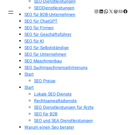
SEO-Dienstleistungen
SEODienstleistungen
Instagram
LinkedIn
WhatsApp
X
WordPres
E-Mail
Face
SEO für B2B-Unternehmen
SEO für ChatGPT
SEO für Firmen
SEO für Geschäftsführer
SEO für KI
SEO für Selbstständige
SEO für Unternehmen
SEO Maschinenbau
SEO Suchmaschinenoptimierung
Start
SEO Preise
Start
Lokale SEO-Dienste
Rechtsanwaltsdienste
SEO Dienstleistungen für Ärzte
SEO für B2B
SEO und SEA Dienstleistungen
Warum einen Seo berater