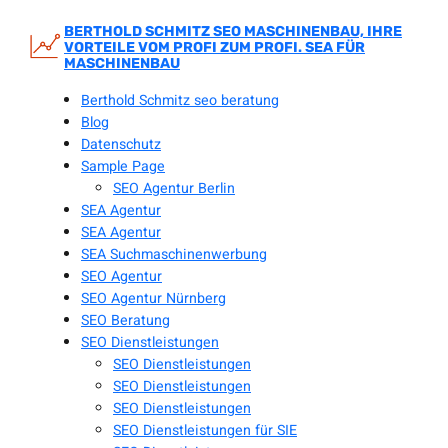
Zum
Inhalt
BERTHOLD SCHMITZ SEO MASCHINENBAU, IHRE
VORTEILE VOM PROFI ZUM PROFI. SEA FÜR
springen
MASCHINENBAU
Berthold Schmitz seo beratung
Blog
Datenschutz
Sample Page
SEO Agentur Berlin
SEA Agentur
SEA Agentur
SEA Suchmaschinenwerbung
SEO Agentur
SEO Agentur Nürnberg
SEO Beratung
SEO Dienstleistungen
SEO Dienstleistungen
SEO Dienstleistungen
SEO Dienstleistungen
SEO Dienstleistungen für SIE