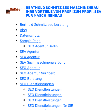
Zum
Inhalt
BERTHOLD SCHMITZ SEO MASCHINENBAU,
IHRE VORTEILE VOM PROFI ZUM PROFI. SEA
springen
FÜR MASCHINENBAU
Berthold Schmitz seo beratung
Blog
Datenschutz
Sample Page
SEO Agentur Berlin
SEA Agentur
SEA Agentur
SEA Suchmaschinenwerbung
SEO Agentur
SEO Agentur Nürnberg
SEO Beratung
SEO Dienstleistungen
SEO Dienstleistungen
SEO Dienstleistungen
SEO Dienstleistungen
SEO Dienstleistungen für SIE