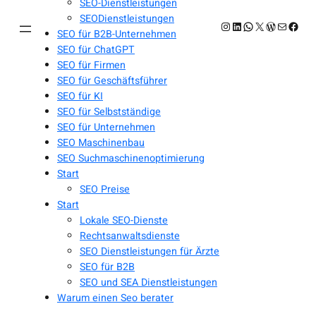
SEO-Dienstleistungen
SEODienstleistungen
Instagram
LinkedIn
WhatsApp
X
WordPres
E-Mail
Face
SEO für B2B-Unternehmen
SEO für ChatGPT
SEO für Firmen
SEO für Geschäftsführer
SEO für KI
SEO für Selbstständige
SEO für Unternehmen
SEO Maschinenbau
SEO Suchmaschinenoptimierung
Start
SEO Preise
Start
Lokale SEO-Dienste
Rechtsanwaltsdienste
SEO Dienstleistungen für Ärzte
SEO für B2B
SEO und SEA Dienstleistungen
Warum einen Seo berater