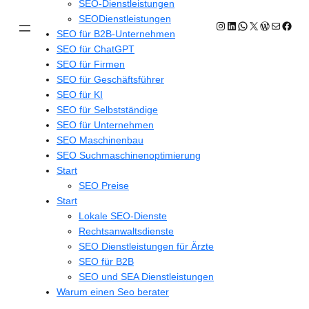
SEO-Dienstleistungen
SEODienstleistungen
Instagram
LinkedIn
WhatsApp
X
WordPres
E-Mail
Face
SEO für B2B-Unternehmen
SEO für ChatGPT
SEO für Firmen
SEO für Geschäftsführer
SEO für KI
SEO für Selbstständige
SEO für Unternehmen
SEO Maschinenbau
SEO Suchmaschinenoptimierung
Start
SEO Preise
Start
Lokale SEO-Dienste
Rechtsanwaltsdienste
SEO Dienstleistungen für Ärzte
SEO für B2B
SEO und SEA Dienstleistungen
Warum einen Seo berater