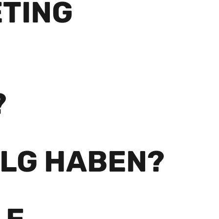
TING
?
OLG HABEN?