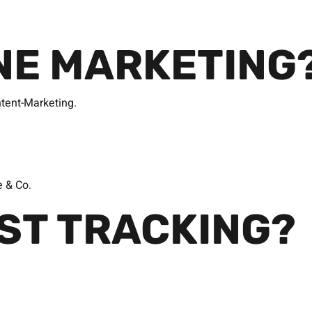
INE MARKETING
tent-Marketing.
e & Co.
IST TRACKING?