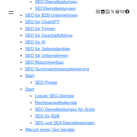
SEO-Dienstleistungen
SEODienstleistungen
Instagram
LinkedIn
WhatsApp
X
WordPres
E-Mail
Face
SEO für B2B-Unternehmen
SEO für ChatGPT
SEO für Firmen
SEO für Geschäftsführer
SEO für KI
SEO für Selbstständige
SEO für Unternehmen
SEO Maschinenbau
SEO Suchmaschinenoptimierung
Start
SEO Preise
Start
Lokale SEO-Dienste
Rechtsanwaltsdienste
SEO Dienstleistungen für Ärzte
SEO für B2B
SEO und SEA Dienstleistungen
Warum einen Seo berater