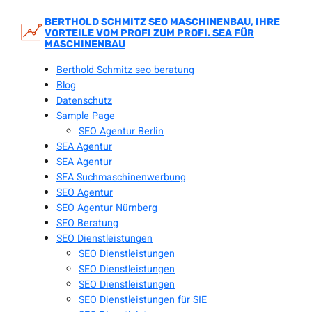
Zum
Inhalt
BERTHOLD SCHMITZ SEO MASCHINENBAU, IHRE
VORTEILE VOM PROFI ZUM PROFI. SEA FÜR
springen
MASCHINENBAU
Berthold Schmitz seo beratung
Blog
Datenschutz
Sample Page
SEO Agentur Berlin
SEA Agentur
SEA Agentur
SEA Suchmaschinenwerbung
SEO Agentur
SEO Agentur Nürnberg
SEO Beratung
SEO Dienstleistungen
SEO Dienstleistungen
SEO Dienstleistungen
SEO Dienstleistungen
SEO Dienstleistungen für SIE