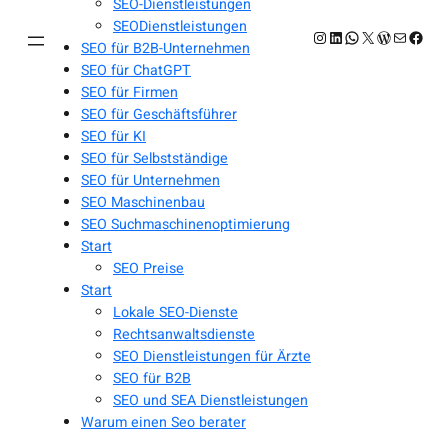
SEO-Dienstleistungen
SEODienstleistungen
Instagram
LinkedIn
WhatsApp
X
WordPres
E-Mail
Face
SEO für B2B-Unternehmen
SEO für ChatGPT
SEO für Firmen
SEO für Geschäftsführer
SEO für KI
SEO für Selbstständige
SEO für Unternehmen
SEO Maschinenbau
SEO Suchmaschinenoptimierung
Start
SEO Preise
Start
Lokale SEO-Dienste
Rechtsanwaltsdienste
SEO Dienstleistungen für Ärzte
SEO für B2B
SEO und SEA Dienstleistungen
Warum einen Seo berater