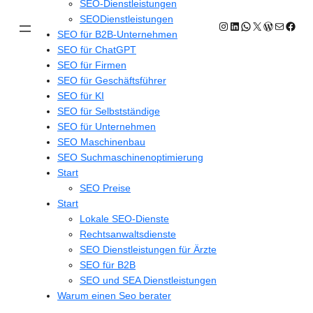
SEO-Dienstleistungen
SEODienstleistungen
Instagram
LinkedIn
WhatsApp
X
WordPres
E-Mail
Face
SEO für B2B-Unternehmen
SEO für ChatGPT
SEO für Firmen
SEO für Geschäftsführer
SEO für KI
SEO für Selbstständige
SEO für Unternehmen
SEO Maschinenbau
SEO Suchmaschinenoptimierung
Start
SEO Preise
Start
Lokale SEO-Dienste
Rechtsanwaltsdienste
SEO Dienstleistungen für Ärzte
SEO für B2B
SEO und SEA Dienstleistungen
Warum einen Seo berater