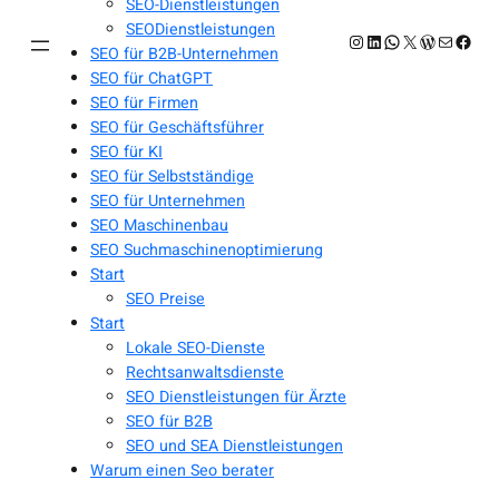
SEO-Dienstleistungen
SEODienstleistungen
Instagram
LinkedIn
WhatsApp
X
WordPres
E-Mail
Face
SEO für B2B-Unternehmen
SEO für ChatGPT
SEO für Firmen
SEO für Geschäftsführer
SEO für KI
SEO für Selbstständige
SEO für Unternehmen
SEO Maschinenbau
SEO Suchmaschinenoptimierung
Start
SEO Preise
Start
Lokale SEO-Dienste
Rechtsanwaltsdienste
SEO Dienstleistungen für Ärzte
SEO für B2B
SEO und SEA Dienstleistungen
Warum einen Seo berater