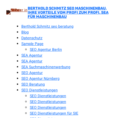
Zum
Inhalt
BERTHOLD SCHMITZ SEO MASCHINENBAU,
IHRE VORTEILE VOM PROFI ZUM PROFI. SEA
springen
FÜR MASCHINENBAU
Berthold Schmitz seo beratung
Blog
Datenschutz
Sample Page
SEO Agentur Berlin
SEA Agentur
SEA Agentur
SEA Suchmaschinenwerbung
SEO Agentur
SEO Agentur Nürnberg
SEO Beratung
SEO Dienstleistungen
SEO Dienstleistungen
SEO Dienstleistungen
SEO Dienstleistungen
SEO Dienstleistungen für SIE