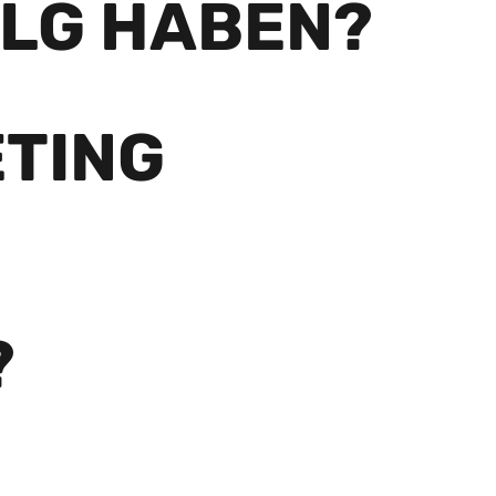
OLG HABEN?
TING
?