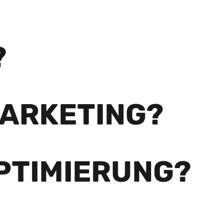
?
MARKETING?
PTIMIERUNG?