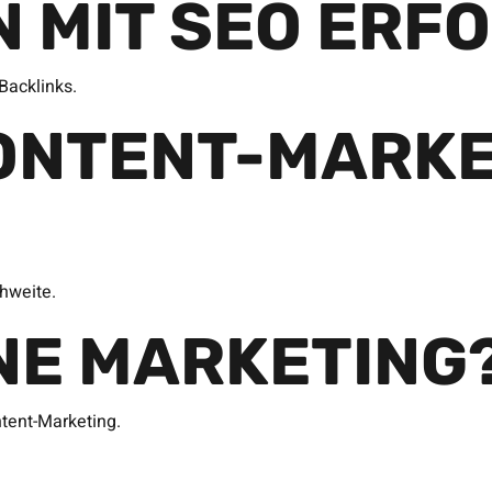
N MIT SEO ERF
Backlinks.
ONTENT-MARKE
hweite.
INE MARKETING
tent-Marketing.