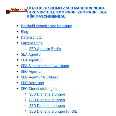
Zum
Inhalt
BERTHOLD SCHMITZ SEO MASCHINENBAU,
IHRE VORTEILE VOM PROFI ZUM PROFI. SEA
springen
FÜR MASCHINENBAU
Berthold Schmitz seo beratung
Blog
Datenschutz
Sample Page
SEO Agentur Berlin
SEA Agentur
SEA Agentur
SEA Suchmaschinenwerbung
SEO Agentur
SEO Agentur Nürnberg
SEO Beratung
SEO Dienstleistungen
SEO Dienstleistungen
SEO Dienstleistungen
SEO Dienstleistungen
SEO Dienstleistungen für SIE