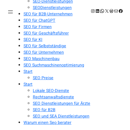
SEO-Dienstleistungen
SEODienstleistungen
Instagram
LinkedIn
WhatsApp
X
WordPres
E-Mail
Face
SEO für B2B-Unternehmen
SEO für ChatGPT
SEO für Firmen
SEO für Geschäftsführer
SEO für KI
SEO für Selbstständige
SEO für Unternehmen
SEO Maschinenbau
SEO Suchmaschinenoptimierung
Start
SEO Preise
Start
Lokale SEO-Dienste
Rechtsanwaltsdienste
SEO Dienstleistungen für Ärzte
SEO für B2B
SEO und SEA Dienstleistungen
Warum einen Seo berater