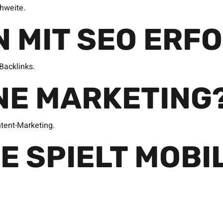
hweite.
N MIT SEO ERF
Backlinks.
INE MARKETING
tent-Marketing.
E SPIELT MOBI