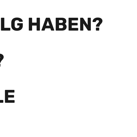
OLG HABEN?
?
LE