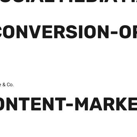
CONVERSION-O
e & Co.
ONTENT-MARKE