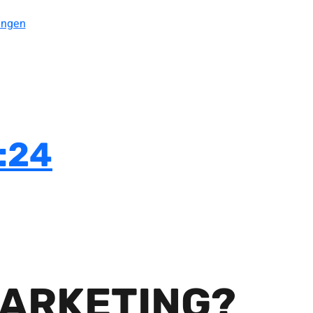
ungen
:24
MARKETING?