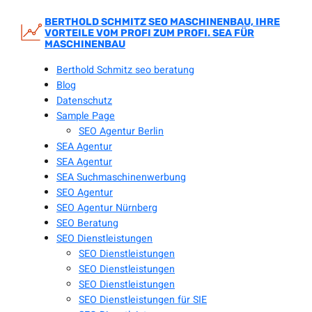
Zum
Inhalt
BERTHOLD SCHMITZ SEO MASCHINENBAU, IHRE
VORTEILE VOM PROFI ZUM PROFI. SEA FÜR
springen
MASCHINENBAU
Berthold Schmitz seo beratung
Blog
Datenschutz
Sample Page
SEO Agentur Berlin
SEA Agentur
SEA Agentur
SEA Suchmaschinenwerbung
SEO Agentur
SEO Agentur Nürnberg
SEO Beratung
SEO Dienstleistungen
SEO Dienstleistungen
SEO Dienstleistungen
SEO Dienstleistungen
SEO Dienstleistungen für SIE