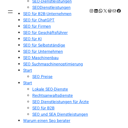
SEO-Dienstleistungen
SEODienstleistungen
Instagram
LinkedIn
WhatsApp
X
WordPres
E-Mail
Face
SEO für B2B-Unternehmen
SEO für ChatGPT
SEO für Firmen
SEO für Geschäftsführer
SEO für KI
SEO für Selbstständige
SEO für Unternehmen
SEO Maschinenbau
SEO Suchmaschinenoptimierung
Start
SEO Preise
Start
Lokale SEO-Dienste
Rechtsanwaltsdienste
SEO Dienstleistungen für Ärzte
SEO für B2B
SEO und SEA Dienstleistungen
Warum einen Seo berater