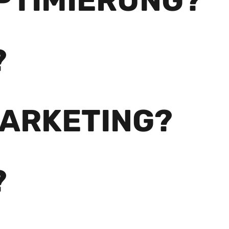
PTIMIERUNG?
?
MARKETING?
?