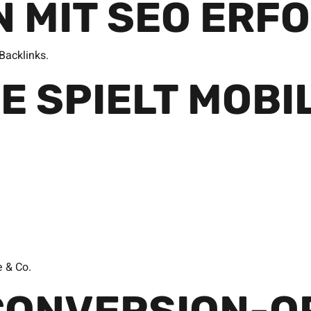
N MIT SEO ERF
Backlinks.
E SPIELT MOBI
e & Co.