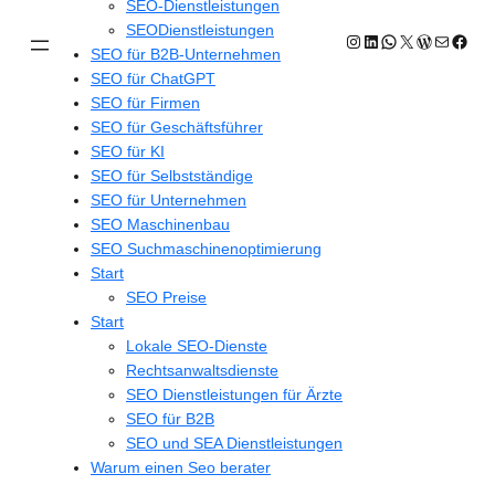
SEO-Dienstleistungen
SEODienstleistungen
Instagram
LinkedIn
WhatsApp
X
WordPres
E-Mail
Face
SEO für B2B-Unternehmen
SEO für ChatGPT
SEO für Firmen
SEO für Geschäftsführer
SEO für KI
SEO für Selbstständige
SEO für Unternehmen
SEO Maschinenbau
SEO Suchmaschinenoptimierung
Start
SEO Preise
Start
Lokale SEO-Dienste
Rechtsanwaltsdienste
SEO Dienstleistungen für Ärzte
SEO für B2B
SEO und SEA Dienstleistungen
Warum einen Seo berater