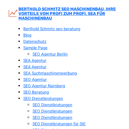
Zum
Inhalt
BERTHOLD SCHMITZ SEO MASCHINENBAU, IHRE
VORTEILE VOM PROFI ZUM PROFI. SEA FÜR
springen
MASCHINENBAU
Berthold Schmitz seo beratung
Blog
Datenschutz
Sample Page
SEO Agentur Berlin
SEA Agentur
SEA Agentur
SEA Suchmaschinenwerbung
SEO Agentur
SEO Agentur Nürnberg
SEO Beratung
SEO Dienstleistungen
SEO Dienstleistungen
SEO Dienstleistungen
SEO Dienstleistungen
SEO Dienstleistungen für SIE