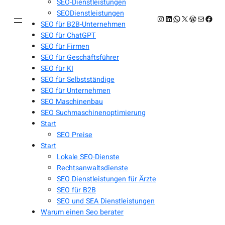
SEO-Dienstleistungen
SEODienstleistungen
Instagram
LinkedIn
WhatsApp
X
WordPres
E-Mail
Face
SEO für B2B-Unternehmen
SEO für ChatGPT
SEO für Firmen
SEO für Geschäftsführer
SEO für KI
SEO für Selbstständige
SEO für Unternehmen
SEO Maschinenbau
SEO Suchmaschinenoptimierung
Start
SEO Preise
Start
Lokale SEO-Dienste
Rechtsanwaltsdienste
SEO Dienstleistungen für Ärzte
SEO für B2B
SEO und SEA Dienstleistungen
Warum einen Seo berater