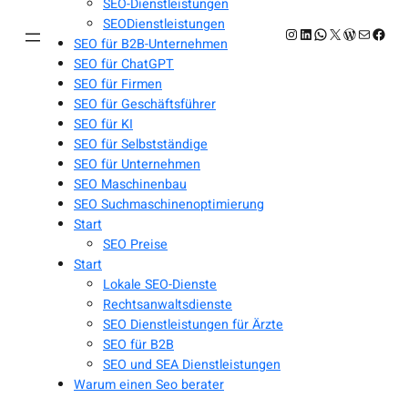
SEO-Dienstleistungen
SEODienstleistungen
Instagram
LinkedIn
WhatsApp
X
WordPres
E-Mail
Face
SEO für B2B-Unternehmen
SEO für ChatGPT
SEO für Firmen
SEO für Geschäftsführer
SEO für KI
SEO für Selbstständige
SEO für Unternehmen
SEO Maschinenbau
SEO Suchmaschinenoptimierung
Start
SEO Preise
Start
Lokale SEO-Dienste
Rechtsanwaltsdienste
SEO Dienstleistungen für Ärzte
SEO für B2B
SEO und SEA Dienstleistungen
Warum einen Seo berater