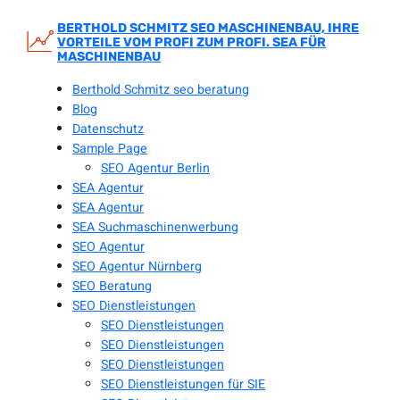
Zum
Inhalt
BERTHOLD SCHMITZ SEO MASCHINENBAU, IHRE
VORTEILE VOM PROFI ZUM PROFI. SEA FÜR
springen
MASCHINENBAU
Berthold Schmitz seo beratung
Blog
Datenschutz
Sample Page
SEO Agentur Berlin
SEA Agentur
SEA Agentur
SEA Suchmaschinenwerbung
SEO Agentur
SEO Agentur Nürnberg
SEO Beratung
SEO Dienstleistungen
SEO Dienstleistungen
SEO Dienstleistungen
SEO Dienstleistungen
SEO Dienstleistungen für SIE