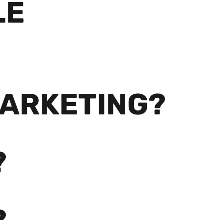
LE
MARKETING?
?