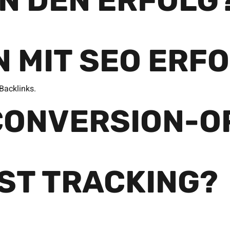
AN DEN ERFOLG
N MIT SEO ERF
Backlinks.
CONVERSION-O
IST TRACKING?