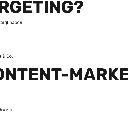
ARGETING?
zeigt haben.
e & Co.
ONTENT-MARKE
hweite.