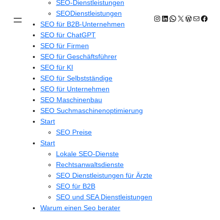
SEO-Dienstleistungen
SEODienstleistungen
Instagram
LinkedIn
WhatsApp
X
WordPres
E-Mail
Face
SEO für B2B-Unternehmen
SEO für ChatGPT
SEO für Firmen
SEO für Geschäftsführer
SEO für KI
SEO für Selbstständige
SEO für Unternehmen
SEO Maschinenbau
SEO Suchmaschinenoptimierung
Start
SEO Preise
Start
Lokale SEO-Dienste
Rechtsanwaltsdienste
SEO Dienstleistungen für Ärzte
SEO für B2B
SEO und SEA Dienstleistungen
Warum einen Seo berater