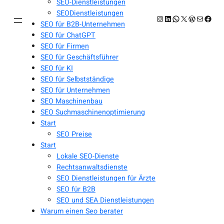
SEO-Dienstleistungen
SEODienstleistungen
Instagram
LinkedIn
WhatsApp
X
WordPres
E-Mail
Face
SEO für B2B-Unternehmen
SEO für ChatGPT
SEO für Firmen
SEO für Geschäftsführer
SEO für KI
SEO für Selbstständige
SEO für Unternehmen
SEO Maschinenbau
SEO Suchmaschinenoptimierung
Start
SEO Preise
Start
Lokale SEO-Dienste
Rechtsanwaltsdienste
SEO Dienstleistungen für Ärzte
SEO für B2B
SEO und SEA Dienstleistungen
Warum einen Seo berater