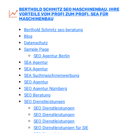
Zum
Inhalt
BERTHOLD SCHMITZ SEO MASCHINENBAU, IHRE
VORTEILE VOM PROFI ZUM PROFI. SEA FÜR
springen
MASCHINENBAU
Berthold Schmitz seo beratung
Blog
Datenschutz
Sample Page
SEO Agentur Berlin
SEA Agentur
SEA Agentur
SEA Suchmaschinenwerbung
SEO Agentur
SEO Agentur Nürnberg
SEO Beratung
SEO Dienstleistungen
SEO Dienstleistungen
SEO Dienstleistungen
SEO Dienstleistungen
SEO Dienstleistungen für SIE