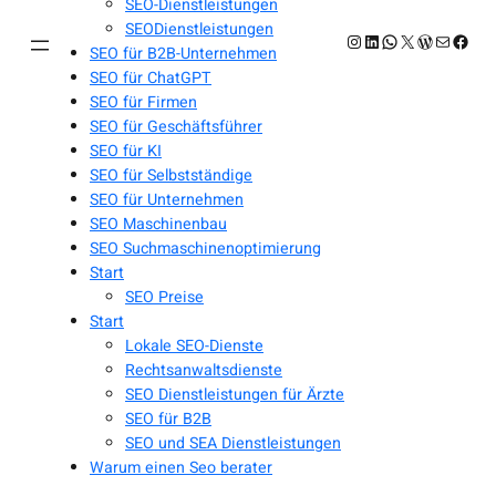
SEO-Dienstleistungen
SEODienstleistungen
Instagram
LinkedIn
WhatsApp
X
WordPres
E-Mail
Face
SEO für B2B-Unternehmen
SEO für ChatGPT
SEO für Firmen
SEO für Geschäftsführer
SEO für KI
SEO für Selbstständige
SEO für Unternehmen
SEO Maschinenbau
SEO Suchmaschinenoptimierung
Start
SEO Preise
Start
Lokale SEO-Dienste
Rechtsanwaltsdienste
SEO Dienstleistungen für Ärzte
SEO für B2B
SEO und SEA Dienstleistungen
Warum einen Seo berater