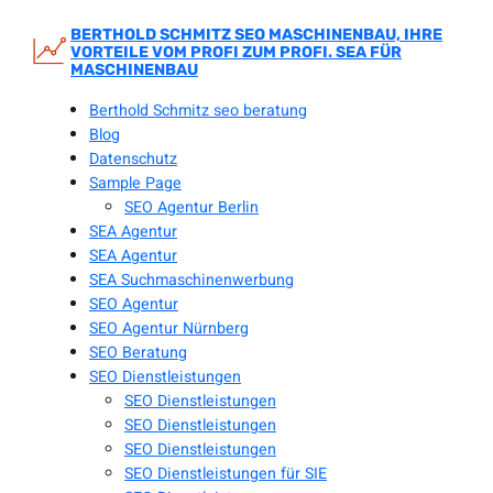
Zum
Inhalt
BERTHOLD SCHMITZ SEO MASCHINENBAU, IHRE
VORTEILE VOM PROFI ZUM PROFI. SEA FÜR
springen
MASCHINENBAU
Berthold Schmitz seo beratung
Blog
Datenschutz
Sample Page
SEO Agentur Berlin
SEA Agentur
SEA Agentur
SEA Suchmaschinenwerbung
SEO Agentur
SEO Agentur Nürnberg
SEO Beratung
SEO Dienstleistungen
SEO Dienstleistungen
SEO Dienstleistungen
SEO Dienstleistungen
SEO Dienstleistungen für SIE