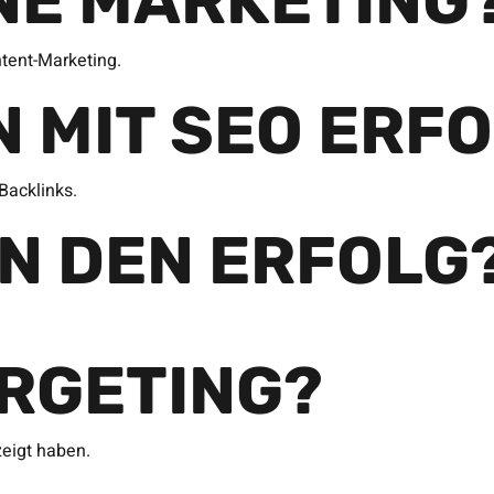
INE MARKETING
tent-Marketing.
N MIT SEO ERF
Backlinks.
AN DEN ERFOLG
ARGETING?
zeigt haben.