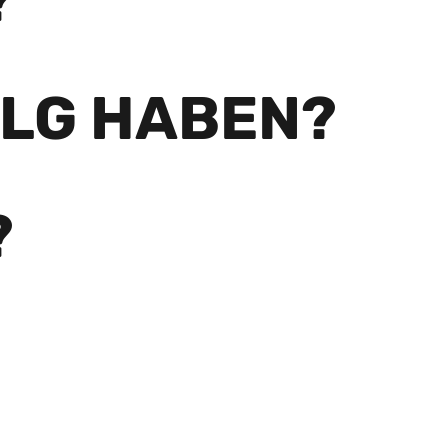
?
OLG HABEN?
?