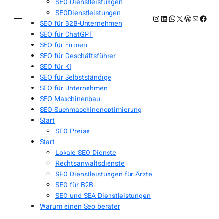
SEO-Dienstleistungen
SEODienstleistungen
Instagram
LinkedIn
WhatsApp
X
WordPres
E-Mail
Face
SEO für B2B-Unternehmen
SEO für ChatGPT
SEO für Firmen
SEO für Geschäftsführer
SEO für KI
SEO für Selbstständige
SEO für Unternehmen
SEO Maschinenbau
SEO Suchmaschinenoptimierung
Start
SEO Preise
Start
Lokale SEO-Dienste
Rechtsanwaltsdienste
SEO Dienstleistungen für Ärzte
SEO für B2B
SEO und SEA Dienstleistungen
Warum einen Seo berater