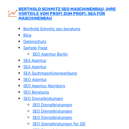
Zum
Inhalt
BERTHOLD SCHMITZ SEO MASCHINENBAU, IHRE
VORTEILE VOM PROFI ZUM PROFI. SEA FÜR
springen
MASCHINENBAU
Berthold Schmitz seo beratung
Blog
Datenschutz
Sample Page
SEO Agentur Berlin
SEA Agentur
SEA Agentur
SEA Suchmaschinenwerbung
SEO Agentur
SEO Agentur Nürnberg
SEO Beratung
SEO Dienstleistungen
SEO Dienstleistungen
SEO Dienstleistungen
SEO Dienstleistungen
SEO Dienstleistungen für SIE