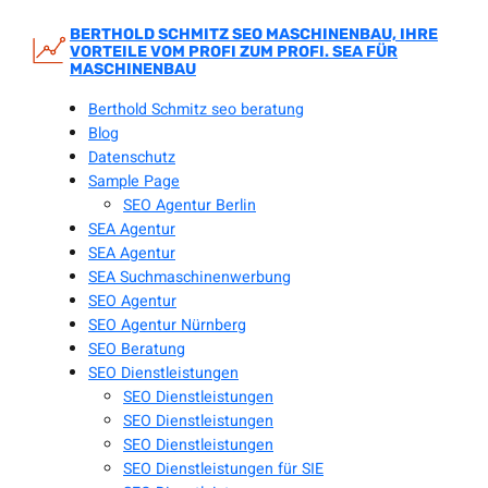
Zum
Inhalt
BERTHOLD SCHMITZ SEO MASCHINENBAU, IHRE
VORTEILE VOM PROFI ZUM PROFI. SEA FÜR
springen
MASCHINENBAU
Berthold Schmitz seo beratung
Blog
Datenschutz
Sample Page
SEO Agentur Berlin
SEA Agentur
SEA Agentur
SEA Suchmaschinenwerbung
SEO Agentur
SEO Agentur Nürnberg
SEO Beratung
SEO Dienstleistungen
SEO Dienstleistungen
SEO Dienstleistungen
SEO Dienstleistungen
SEO Dienstleistungen für SIE