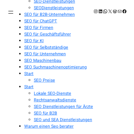
SEO-Dienstleistungen
SEODienstleistungen
Instagram
LinkedIn
WhatsApp
X
WordPres
E-Mail
Face
SEO für B2B-Unternehmen
SEO für ChatGPT
SEO für Firmen
SEO für Geschäftsführer
SEO für KI
SEO für Selbstständige
SEO für Unternehmen
SEO Maschinenbau
SEO Suchmaschinenoptimierung
Start
SEO Preise
Start
Lokale SEO-Dienste
Rechtsanwaltsdienste
SEO Dienstleistungen für Ärzte
SEO für B2B
SEO und SEA Dienstleistungen
Warum einen Seo berater