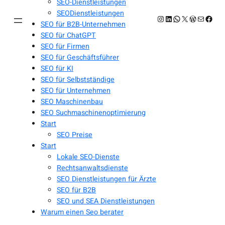
SEO-Dienstleistungen
SEODienstleistungen
Instagram
LinkedIn
WhatsApp
X
WordPres
E-Mail
Face
SEO für B2B-Unternehmen
SEO für ChatGPT
SEO für Firmen
SEO für Geschäftsführer
SEO für KI
SEO für Selbstständige
SEO für Unternehmen
SEO Maschinenbau
SEO Suchmaschinenoptimierung
Start
SEO Preise
Start
Lokale SEO-Dienste
Rechtsanwaltsdienste
SEO Dienstleistungen für Ärzte
SEO für B2B
SEO und SEA Dienstleistungen
Warum einen Seo berater