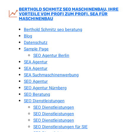
Zum
Inhalt
BERTHOLD SCHMITZ SEO MASCHINENBAU, IHRE
VORTEILE VOM PROFI ZUM PROFI. SEA FÜR
springen
MASCHINENBAU
Berthold Schmitz seo beratung
Blog
Datenschutz
Sample Page
SEO Agentur Berlin
SEA Agentur
SEA Agentur
SEA Suchmaschinenwerbung
SEO Agentur
SEO Agentur Nürnberg
SEO Beratung
SEO Dienstleistungen
SEO Dienstleistungen
SEO Dienstleistungen
SEO Dienstleistungen
SEO Dienstleistungen für SIE