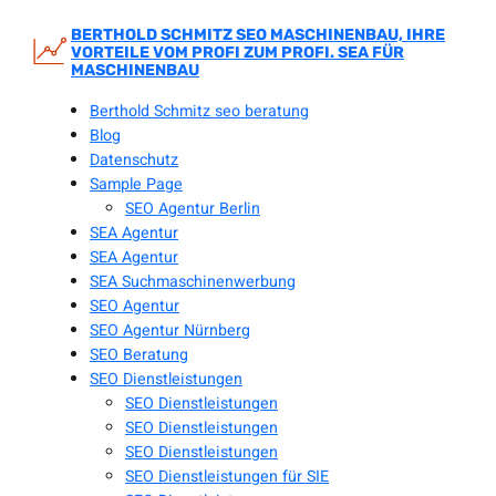
Zum
Inhalt
BERTHOLD SCHMITZ SEO MASCHINENBAU, IHRE
VORTEILE VOM PROFI ZUM PROFI. SEA FÜR
springen
MASCHINENBAU
Berthold Schmitz seo beratung
Blog
Datenschutz
Sample Page
SEO Agentur Berlin
SEA Agentur
SEA Agentur
SEA Suchmaschinenwerbung
SEO Agentur
SEO Agentur Nürnberg
SEO Beratung
SEO Dienstleistungen
SEO Dienstleistungen
SEO Dienstleistungen
SEO Dienstleistungen
SEO Dienstleistungen für SIE