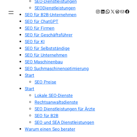
SEO-Dienstleistungen
SEODienstleistungen
Instagram
LinkedIn
WhatsApp
X
WordPres
E-Mail
Face
SEO für B2B-Unternehmen
SEO für ChatGPT
SEO für Firmen
SEO für Geschäftsführer
SEO für KI
SEO für Selbstständige
SEO für Unternehmen
SEO Maschinenbau
SEO Suchmaschinenoptimierung
Start
SEO Preise
Start
Lokale SEO-Dienste
Rechtsanwaltsdienste
SEO Dienstleistungen für Ärzte
SEO für B2B
SEO und SEA Dienstleistungen
Warum einen Seo berater